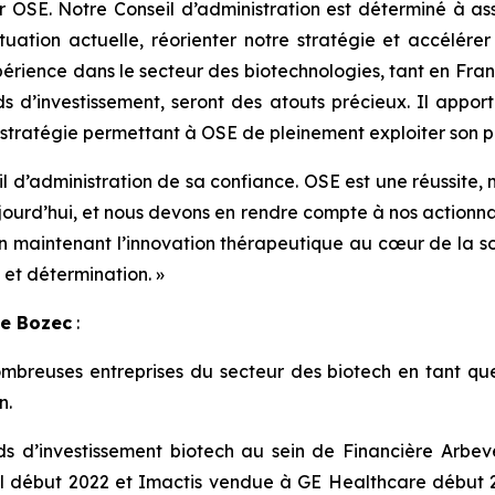
ur OSE. Notre Conseil d’administration est déterminé à as
uation actuelle, réorienter notre stratégie et accélérer
érience dans le secteur des biotechnologies, tant en France
 d’investissement, seront des atouts précieux. Il apporter
stratégie permettant à OSE de pleinement exploiter son po
l d’administration de sa confiance. OSE est une réussite,
jourd’hui, et nous devons en rendre compte à nos actionnai
t en maintenant l’innovation thérapeutique au cœur de la s
 et détermination.
»
Le Bozec
:
uses entreprises du secteur des biotech en tant que co
n.
s d’investissement biotech au sein de Financière Arbevel. 
 début 2022 et Imactis vendue à GE Healthcare début 202