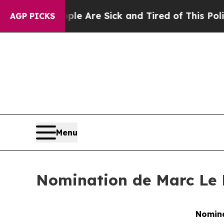
“People Are Sick and Tired of This Politics of Ha
AGP PICKS
Menu
Nomination de Marc Le 
Nomina