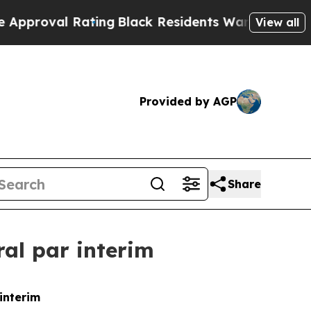
l Rating
Black Residents Warned of Abusive Cops 
View all
Provided by AGP
Share
al par interim
interim