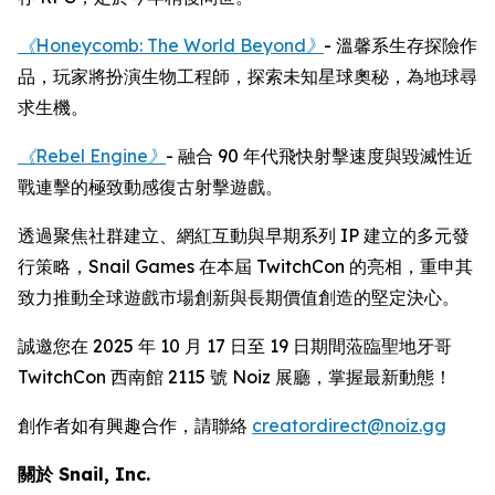
《Honeycomb: The World Beyond》
- 溫馨系生存探險作
品，玩家將扮演生物工程師，探索未知星球奧秘，為地球尋
求生機。
《Rebel Engine》
- 融合 90 年代飛快射擊速度與毀滅性近
戰連擊的極致動感復古射擊遊戲。
透過聚焦社群建立、網紅互動與早期系列 IP 建立的多元發
行策略，Snail Games 在本屆 TwitchCon 的亮相，重申其
致力推動全球遊戲市場創新與長期價值創造的堅定決心。
誠邀您在 2025 年 10 月 17 日至 19 日期間蒞臨聖地牙哥
TwitchCon 西南館 2115 號 Noiz 展廳，掌握最新動態！
創作者如有興趣合作，請聯絡
creatordirect@noiz.gg
關於 Snail, Inc.