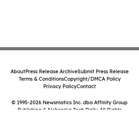
About
Press Release Archive
Submit Press Release
Terms & Conditions
Copyright/DMCA Policy
Privacy Policy
Contact
© 1995-2026 Newsmatics Inc. dba Affinity Group
Publishing & Nebraska Tech Daily. All Rights
Reserved.
Cookie Settings / Your Privacy Choices