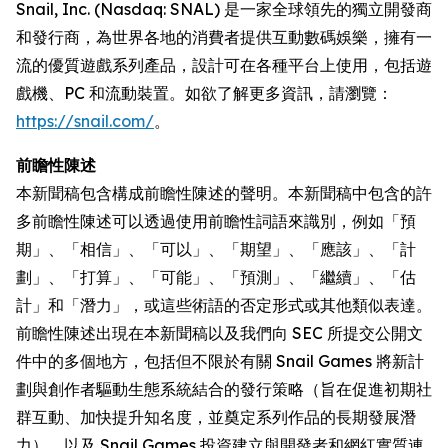
Snail, Inc. (Nasdaq: SNAL) 是一家全球領先的獨立開發商
和發行商，為世界各地的消費者提供互動數碼娛樂，擁有一
流的優質遊戲系列產品，設計可在各種平台上使用，包括遊
戲機、PC 和流動裝置。如欲了解更多資訊，請瀏覽：
https://snail.com/
。
前瞻性陳述
本新聞稿包含構成前瞻性陳述的聲明。本新聞稿中包含的許
多前瞻性陳述可以透過使用前瞻性詞語來識別，例如「預
期」、「相信」、「可以」、「期望」、「應該」、「計
劃」、「打算」、「可能」、「預測」、「繼續」、「估
計」和「潛力」，或這些術語的否定形式或其他類似表達。
前瞻性陳述出現在本新聞稿以及我們向 SEC 所提交公開文
件中的多個地方，包括但不限於有關 Snail Games 將新計
劃與創作者驅動生態系統結合的發行策略（旨在促進初期社
群互動、加快提升知名度，並奠定系列作品的長期發展潛
力），以及 Snail Games 投資建立與開發者和網紅實質連