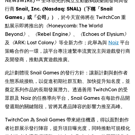
NEWSWIRE) -- 全球領先的獨立互動數碼娛樂開發商與發
行商
Snail, Inc. (Nasdaq: SNAL)（下稱「Snail
Games」或「公司」）
，於今天宣佈將在 TwitchCon 重
點展示即將推出的
《Honeycomb: The World
Beyond》
、
《Rebel Engine》
、
《Echoes of Elysium》
及
《ARK: Lost Colony》
等全新力作；此舉為與
Noiz
平台
策略合作的一環，該平台專注連繫串流實況主與遊戲發行商
及開發商，推動真實遊戲推廣。
此計劃體現 Snail Games 的發行方針：讓新計劃與創作者
生態系統接軌，以促進初期社群互動、加快提升知名度，並
奠定系列作品的長期發展潛力。透過善用 TwitchCon 的受
眾群及 Noiz 的任務導向平台，Snail Games 在每款作品開
發週期的關鍵階段，皆將其產品陣容的影響力推至高峰。
TwitchCon 為 Snail Games 帶來絕佳機遇，得以面對創作
者社群展示發行陣容，提升項目曝光度，同時推動可規模化