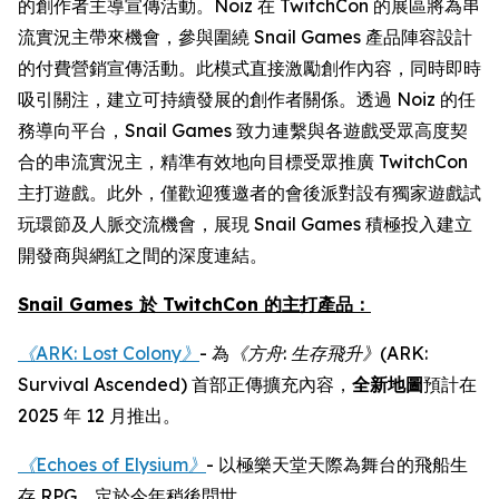
的創作者主導宣傳活動。Noiz 在 TwitchCon 的展區將為串
流實況主帶來機會，參與圍繞 Snail Games 產品陣容設計
的付費營銷宣傳活動。此模式直接激勵創作內容，同時即時
吸引關注，建立可持續發展的創作者關係。透過 Noiz 的任
務導向平台，Snail Games 致力連繫與各遊戲受眾高度契
合的串流實況主，精準有效地向目標受眾推廣 TwitchCon
主打遊戲。此外，僅歡迎獲邀者的會後派對設有獨家遊戲試
玩環節及人脈交流機會，展現 Snail Games 積極投入建立
開發商與網紅之間的深度連結。
Snail Games 於 TwitchCon 的主打產品：
《ARK: Lost Colony》
- 為
《方舟
:
生存飛升》
(ARK:
Survival Ascended)
首部正傳擴充內容，
全新地圖
預計在
2025 年 12 月推出。
《Echoes of Elysium》
- 以極樂天堂天際為舞台的飛船生
存 RPG，定於今年稍後問世。