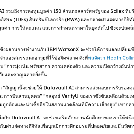
รวมถึงการลงทุนมูลค่า 150 ล้านดอลลาร์สหรัฐของ Scilex ที่บริษัท
อิสระ (IDEs) สินทรัพย์โลกจริง (RWA) และตลาดฝาแฝดทางดิจิทั
ินมูลค่า การให้คะแนน และการกำหนดราคาในยุคถัดไป ซึ่งจะปลดล็
I ซึ่งผสานการทำงานกับ IBM WatsonX จะช่วยให้การแลกเปลี่ยนข้
ารจำลองสมรรถนะอาวุธที่ไร้ข้อผิดพลาด ดังที่
พลจัตวา Heath Collin
อบ "การมุ่งเน้น ทรัพยากร ความคล่องตัว และความเปิดกว้างอันน่าท
ดภัยและชาญฉลาดยิ่งขึ้น
 "สัญญานี้จะช่วยให้ Datavault AI สามารถส่งมอบการรับรองคุณวุ
การบินส่วนบุคคล" "กลยุทธ์ VerifyU ของเราซึ่งขับเคลื่อนด้วย
ถูกต้องและน่าเชื่อถือในสภาพแวดล้อมที่มีความเสี่ยงสูง" เขากล่
ือกับ Datavault AI จะช่วยเสริมศักยภาพนักศึกษาของเราให้พ
บฝาแฝดทางดิจิทัลเพื่อบุกเบิกการฝึกอบรมที่ปลอดภัยและมีนวัต