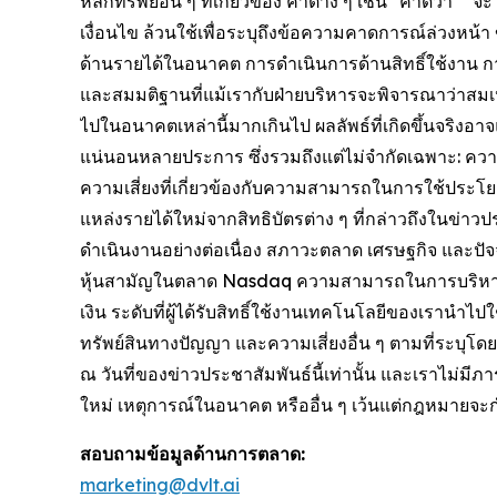
หลักทรัพย์อื่น ๆ ที่เกี่ยวข้อง คำต่าง ๆ เช่น "คาดว่า
เงื่อนไข ล้วนใช้เพื่อระบุถึงข้อความคาดการณ์ล่วงหน
ด้านรายได้ในอนาคต การดำเนินการด้านสิทธิ์ใช้งาน ก
และสมมติฐานที่แม้เรากับฝ่ายบริหารจะพิจารณาว่าสมเห
ไปในอนาคตเหล่านี้มากเกินไป ผลลัพธ์ที่เกิดขึ้นจริงอ
แน่นอนหลายประการ ซึ่งรวมถึงแต่ไม่จำกัดเฉพาะ: ควา
ความเสี่ยงที่เกี่ยวข้องกับความสามารถในการใช้ประโย
แหล่งรายได้ใหม่จากสิทธิบัตรต่าง ๆ ที่กล่าวถึงในข่า
ดำเนินงานอย่างต่อเนื่อง สภาวะตลาด เศรษฐกิจ และป
หุ้นสามัญในตลาด Nasdaq ความสามารถในการบริหาร
เงิน ระดับที่ผู้ได้รับสิทธิ์ใช้งานเทคโนโลยีของเราน
ทรัพย์สินทางปัญญา และความเสี่ยงอื่น ๆ ตามที่ระบุโด
ณ วันที่ของข่าวประชาสัมพันธ์นี้เท่านั้น และเราไม่ม
ใหม่ เหตุการณ์ในอนาคต หรืออื่น ๆ เว้นแต่กฎหมายจะ
สอบถามข้อมูลด้านการตลาด:
marketing@dvlt.ai