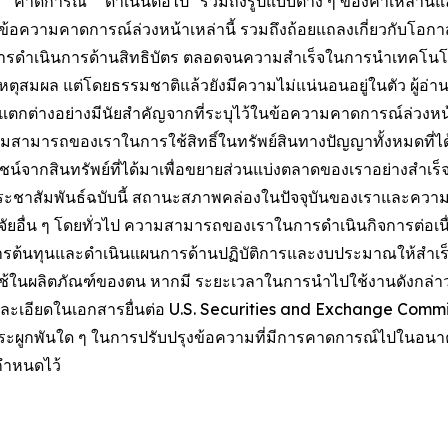
" "จะ" "คาดการณ์" "ดำเนินต่อไป" รวมถึงรูปแบบต่าง ๆ ของคำเหล่าน
้า ข้อความคาดการณ์ล่วงหน้าเหล่านี้ รวมถึงถ้อยแถลงเกี่ยวกับโ
ารดำเนินการด้านสิทธิบัตร ตลอดจนความสำเร็จในการนำเทคโนโลยีท
ตุสมผล แต่โดยธรรมชาติแล้วยังมีความไม่แน่นอนอยู่ในตัว ผู้อ่าน
าจแตกต่างอย่างมีนัยสำคัญจากที่ระบุไว้ในข้อความคาดการณ์ล่วงหน
มสามารถของเราในการใช้สิทธิ์ในทรัพย์สินทางปัญญาทั้งหมดที่ได้
ชน์จากสินทรัพย์ที่ได้มาเพื่อขยายส่วนแบ่งตลาดของเราอย่างสำเร
วประชาสัมพันธ์ฉบับนี้ สถานะสภาพคล่องในปัจจุบันของเราและความจ
ัจจัยอื่น ๆ โดยทั่วไป ความสามารถของเราในการดำเนินกิจการต
ต้นทุนและดำเนินแผนการด้านปฏิบัติการและงบประมาณให้สำเร
ำไปใช้ในผลิตภัณฑ์ของตน หากมี ระยะเวลาในการนำไปใช้งานดังกล่าว
ยละเอียดในเอกสารยื่นต่อ U.S. Securities and Exchange Commis
ีภาระผูกพันใด ๆ ในการปรับปรุงข้อความที่มีการคาดการณ์ไปในอนาคต
กำหนดไว้