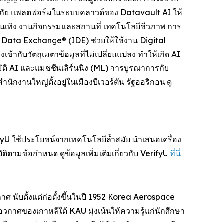
อดภัย แพลตฟอร์มในระบบคลาวด์ของ Datavault AI ให้
ันเทิง งานกิจกรรมและสถานที่ เทคโนโลยีชีวภาพ การ
n Data Exchange® (IDE) ช่วยให้ใช้งาน Digital
กับวัตถุเมตาข้อมูลที่ไม่เปลี่ยนแปลง ทำให้เกิด AI
ติ AI และแมชชีนเลิร์นนิง (ML) การบูรณาการกับ
งานใหญ่ตั้งอยู่ในเมืองบีเวอร์ตัน รัฐออริกอน ดู
rifyU ใช้ประโยชน์จากเทคโนโลยีล้ำสมัย นำเสนอเครื่อง
ติตามข้อกำหนด ดูข้อมูลเพิ่มเติมเกี่ยวกับ VerifyU
ที่นี่
ศ นับตั้งแต่ก่อตั้งขึ้นในปี 1952 Korea Aerospace
อวกาศของเกาหลีใต้ KAU มุ่งเน้นให้ความรู้แก่นักศึกษา