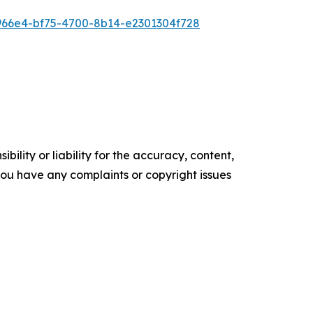
66e4-bf75-4700-8b14-e2301304f728
ility or liability for the accuracy, content,
f you have any complaints or copyright issues