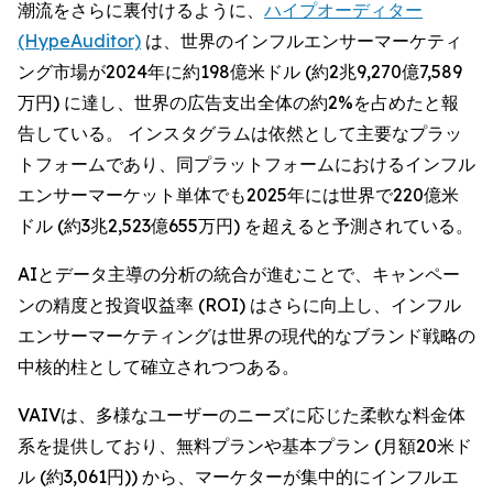
潮流をさらに裏付けるように、
ハイプオーディター
(HypeAuditor)
は、世界のインフルエンサーマーケティ
ング市場が2024年に約198億米ドル (約2兆9,270億7,589
万円) に達し、世界の広告支出全体の約2%を占めたと報
告している。 インスタグラムは依然として主要なプラッ
トフォームであり、同プラットフォームにおけるインフル
エンサーマーケット単体でも2025年には世界で220億米
ドル (約3兆2,523億655万円) を超えると予測されている。
AIとデータ主導の分析の統合が進むことで、キャンペー
ンの精度と投資収益率 (ROI) はさらに向上し、インフル
エンサーマーケティングは世界の現代的なブランド戦略の
中核的柱として確立されつつある。
VAIVは、多様なユーザーのニーズに応じた柔軟な料金体
系を提供しており、無料プランや基本プラン (月額20米ド
ル (約3,061円)) から、マーケターが集中的にインフルエ