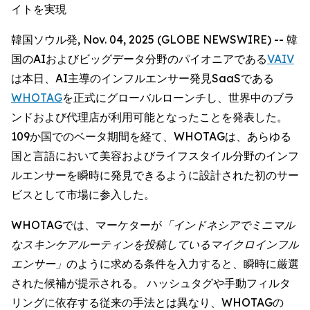
イトを実現
韓国ソウル発, Nov. 04, 2025 (GLOBE NEWSWIRE) -- 韓
国のAIおよびビッグデータ分野のパイオニアである
VAIV
は本日、AI主導のインフルエンサー発見SaaSである
WHOTAG
を正式にグローバルローンチし、世界中のブラ
ンドおよび代理店が利用可能となったことを発表した。
109か国でのベータ期間を経て、WHOTAGは、あらゆる
国と言語において美容およびライフスタイル分野のインフ
ルエンサーを瞬時に発見できるように設計された初のサー
ビスとして市場に参入した。
WHOTAGでは、マーケターが
「インドネシアでミニマル
なスキンケアルーティンを投稿しているマイクロインフル
エンサー」
のように求める条件を入力すると、瞬時に厳選
された候補が提示される。 ハッシュタグや手動フィルタ
リングに依存する従来の手法とは異なり、WHOTAGの