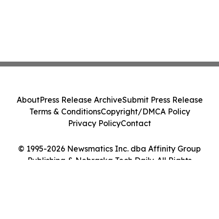
About
Press Release Archive
Submit Press Release
Terms & Conditions
Copyright/DMCA Policy
Privacy Policy
Contact
© 1995-2026 Newsmatics Inc. dba Affinity Group
Publishing & Nebraska Tech Daily. All Rights
Reserved.
Cookie Settings / Your Privacy Choices