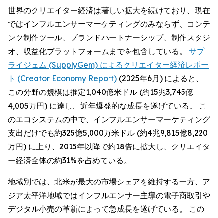
世界のクリエイター経済は著しい拡大を続けており、現在
ではインフルエンサーマーケティングのみならず、コンテ
ンツ制作ツール、ブランドパートナーシップ、制作スタジ
オ、収益化プラットフォームまでを包含している。
サプ
ライジェム (SupplyGem) によるクリエイター経済レポー
ト (Creator Economy Report)
(2025年6月) によると、
この分野の規模は推定1,040億米ドル (約15兆3,745億
4,005万円) に達し、近年爆発的な成長を遂げている。 こ
のエコシステムの中で、インフルエンサーマーケティング
支出だけでも約325億5,000万米ドル (約4兆9,815億8,220
万円) に上り、2015年以降で約18倍に拡大し、クリエイタ
ー経済全体の約31%を占めている。
地域別では、北米が最大の市場シェアを維持する一方、ア
ジア太平洋地域ではインフルエンサー主導の電子商取引や
デジタル小売の革新によって急成長を遂げている。 この